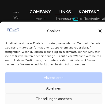
COMPANY
LINKS
KONTAKT
Wo
Home
Impressum
office@odws.a
Persönlichkeit
Über uns
Datenschutzerklärung
+43 699
auf Erfolg
Cookies
109225
Services
trifft.
31
Um dir ein optimales Erlebnis zu bieten, verwenden wir Technologien wie
Kontakt
Cookies, um Geräteinformationen zu speichern und/oder darauf
Römersthalgas
zuzugreifen. Wenn du diesen Technologien zustimmst, können wir Daten
6
wie das Surfverhalten oder eindeutige IDs auf dieser Website verarbeiten.
Wenn du deine Zustimmung nicht erteilst oder zurückziehst, können
bestimmte Merkmale und Funktionen beeinträchtigt werden.
Copyright © 2024 ODWS
Back To Top
Akzeptieren
Ablehnen
Einstellungen ansehen