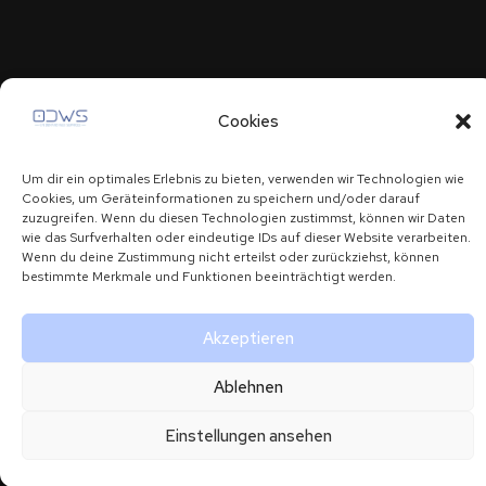
COMPANY
LINKS
KONTAKT
Wo
Cookies
Home
Impressum
office@odws.a
Persönlichkeit
Über uns
Datenschutzerklärung
+43 699
auf Erfolg
Um dir ein optimales Erlebnis zu bieten, verwenden wir Technologien wie
109225
Cookies, um Geräteinformationen zu speichern und/oder darauf
Services
trifft.
zuzugreifen. Wenn du diesen Technologien zustimmst, können wir Daten
31
wie das Surfverhalten oder eindeutige IDs auf dieser Website verarbeiten.
Kontakt
Wenn du deine Zustimmung nicht erteilst oder zurückziehst, können
Römersthalgas
bestimmte Merkmale und Funktionen beeinträchtigt werden.
6
Akzeptieren
Copyright © 2024 ODWS
Back To Top
Ablehnen
Einstellungen ansehen